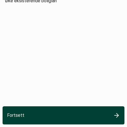
Øke eksisterende boliglån
Fortsett