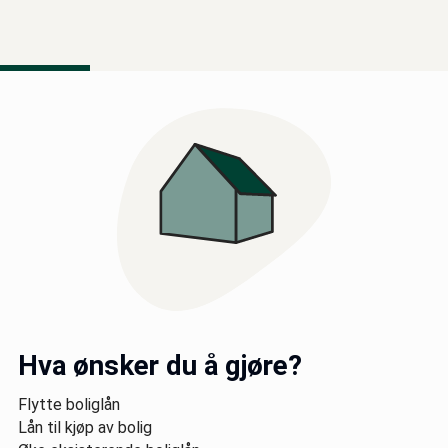
Hva ønsker du å gjøre?
Velg låneformål
Flytte boliglån
Lån til kjøp av bolig